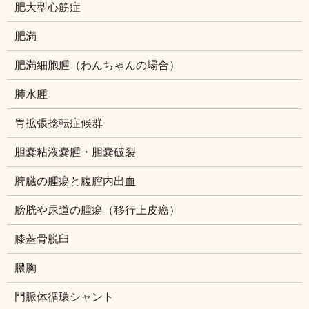
肥大型心筋症
肥満
肥満細胞腫（わんちゃんの場合）
肺水腫
胃拡張捻転症候群
胆嚢粘液嚢腫・胆嚢破裂
脾臓の腫瘍と腹腔内出血
膀胱や尿道の腫瘍（移行上皮癌）
膝蓋骨脱臼
膿胸
門脈体循環シャント