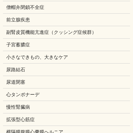
僧帽弁閉鎖不全症
前立腺疾患
副腎皮質機能亢進症（クッシング症候群）
子宮蓄膿症
小さなできもの、大きなケア
尿路結石
尿道閉塞
心タンポナーデ
慢性腎臓病
拡張型心筋症
横隔膜腹膜心嚢膜ヘルニア