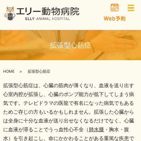
メ
拡張型心筋症
HOME
拡張型心筋症
拡張型心筋症は、心臓の筋肉が薄くなり、血液を送り出す
心室内腔が拡張し、心臓のポンプ能力が低下してしまう病
気です。テレビドラマの医龍で有名になった病気でもある
ためご存じの方もいるかもしれません。
拡張した心臓から
は全身に十分な血液が送り出せなくなるだけでなく、心臓
に血液が滞ることでうっ血性心不全（
肺水腫
・胸水・腹
水）を引き起こし、命にかかわることがある重篤な疾患で