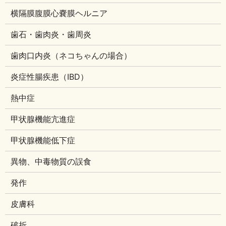
横隔膜腹膜心嚢膜ヘルニア
歯石・歯肉炎・歯周炎
歯肉口内炎（ネコちゃんの場合）
炎症性腸疾患（IBD）
熱中症
甲状腺機能亢進症
甲状腺機能低下症
異物、中毒物質の誤食
発作
皮膚科
破折