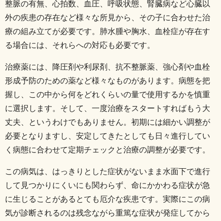
整脈の有無、心拍数、血圧、呼吸状態、腎臓病など心臓以
外の疾患の存在など様々な所見から、その子に合わせた治
療の組み立てが必要です。
肺水腫や胸水、血栓症が存在す
る場合には、それらへの対応も必要です。
治療薬には、降圧剤や利尿剤、抗不整脈薬、強心剤や血栓
形成予防のための薬など様々なものがあります。
病態を把
握し、この中から何をどれくらいの量で使用するかを慎重
に選択します。
そして、一度治療をスタートすればもう大
丈夫、というわけでもありません。
初期には細かい調整が
必要となりますし、安定してきたとしても日々進行してい
く病態に合わせて定期チェックと治療の調整が必要です。
この病気は、はっきりとした症状がないまま水面下で進行
して見つかりにくいにも関わらず、命にかかわる症状が急
に生じることがあるとても厄介な疾患です。
実際にこの病
気が診断されるのは残念ながら重篤な症状が発症してから