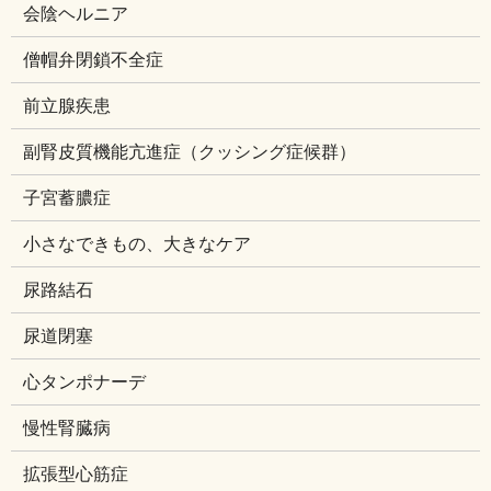
会陰ヘルニア
僧帽弁閉鎖不全症
前立腺疾患
副腎皮質機能亢進症（クッシング症候群）
子宮蓄膿症
小さなできもの、大きなケア
尿路結石
尿道閉塞
心タンポナーデ
慢性腎臓病
拡張型心筋症