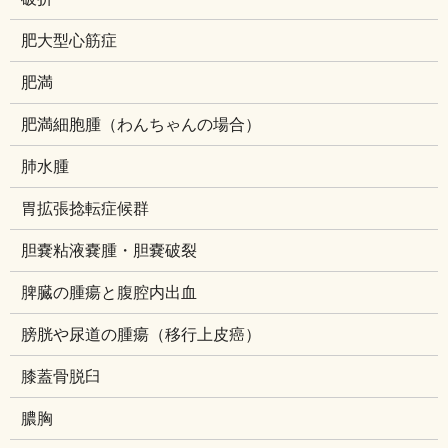
肥大型心筋症
肥満
肥満細胞腫（わんちゃんの場合）
肺水腫
胃拡張捻転症候群
胆嚢粘液嚢腫・胆嚢破裂
脾臓の腫瘍と腹腔内出血
膀胱や尿道の腫瘍（移行上皮癌）
膝蓋骨脱臼
膿胸