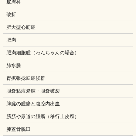
皮膚科
破折
肥大型心筋症
肥満
肥満細胞腫（わんちゃんの場合）
肺水腫
胃拡張捻転症候群
胆嚢粘液嚢腫・胆嚢破裂
脾臓の腫瘍と腹腔内出血
膀胱や尿道の腫瘍（移行上皮癌）
膝蓋骨脱臼