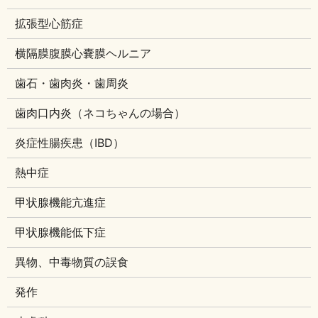
拡張型心筋症
横隔膜腹膜心嚢膜ヘルニア
歯石・歯肉炎・歯周炎
歯肉口内炎（ネコちゃんの場合）
炎症性腸疾患（IBD）
熱中症
甲状腺機能亢進症
甲状腺機能低下症
異物、中毒物質の誤食
発作