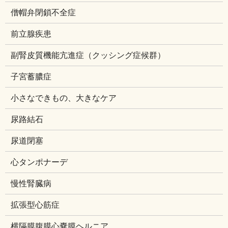
僧帽弁閉鎖不全症
前立腺疾患
副腎皮質機能亢進症（クッシング症候群）
子宮蓄膿症
小さなできもの、大きなケア
尿路結石
尿道閉塞
心タンポナーデ
慢性腎臓病
拡張型心筋症
横隔膜腹膜心嚢膜ヘルニア