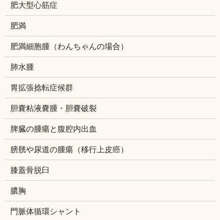
肥大型心筋症
肥満
肥満細胞腫（わんちゃんの場合）
肺水腫
胃拡張捻転症候群
胆嚢粘液嚢腫・胆嚢破裂
脾臓の腫瘍と腹腔内出血
膀胱や尿道の腫瘍（移行上皮癌）
膝蓋骨脱臼
膿胸
門脈体循環シャント