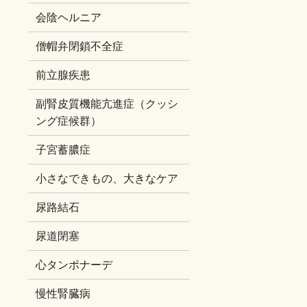
会陰ヘルニア
僧帽弁閉鎖不全症
前立腺疾患
副腎皮質機能亢進症（クッシ
ング症候群）
子宮蓄膿症
小さなできもの、大きなケア
尿路結石
尿道閉塞
心タンポナーデ
慢性腎臓病