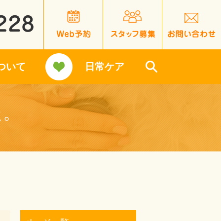
ついて
日常ケア
search
た。