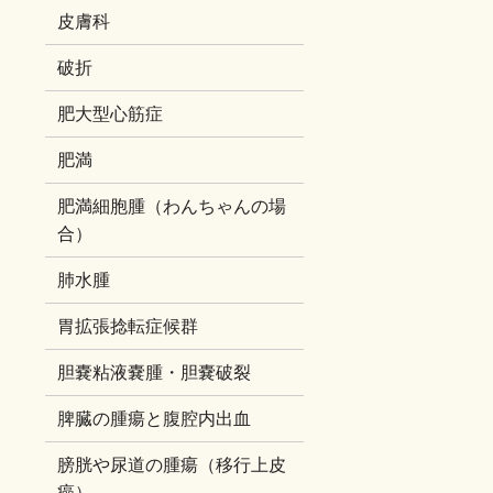
皮膚科
破折
肥大型心筋症
肥満
肥満細胞腫（わんちゃんの場
合）
肺水腫
胃拡張捻転症候群
胆嚢粘液嚢腫・胆嚢破裂
脾臓の腫瘍と腹腔内出血
膀胱や尿道の腫瘍（移行上皮
癌）