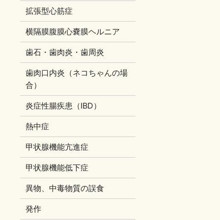
拡張型心筋症
横隔膜腹膜心嚢膜ヘルニア
歯石・歯肉炎・歯周炎
歯肉口内炎（ネコちゃんの場
合）
炎症性腸疾患（IBD）
熱中症
甲状腺機能亢進症
甲状腺機能低下症
異物、中毒物質の誤食
発作